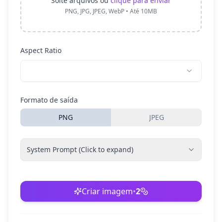
Solte arquivos ou
clique para enviar
PNG, JPG, JPEG, WebP • Até 10MB
Aspect Ratio
Formato de saída
PNG
JPEG
System Prompt (Click to expand)
Criar imagem
•
2