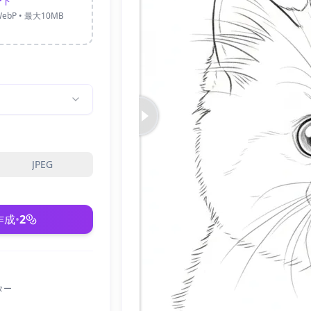
ード
ebP • 最大10MB
JPEG
作成
•
2
ター