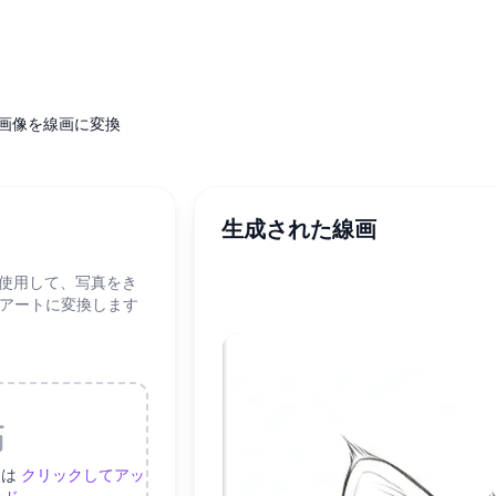
画像を線画に変換
生成された線画
術を使用して、写真をき
アートに変換します
たは
クリックしてアッ