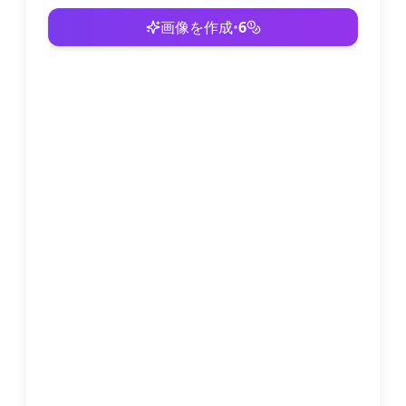
画像を作成
•
6