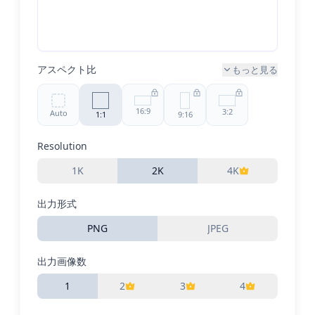
アスペクト比
もっと見る
16:9
3:2
Auto
1:1
9:16
Resolution
4:3
5:4
2:3
3:4
4:5
1K
2K
4K
8:1
4:1
21:9
1:4
1:8
出力形式
PNG
JPEG
出力画像数
1
2
3
4