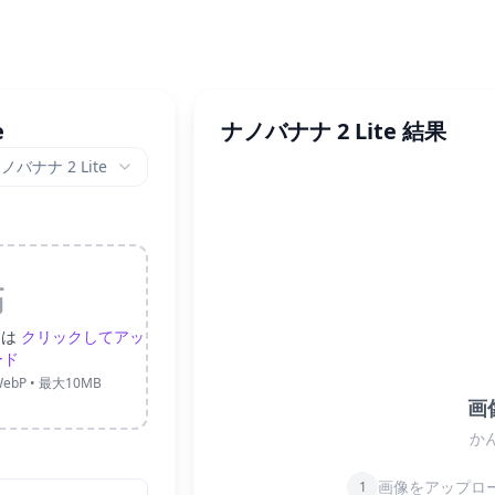
e
ナノバナナ 2 Lite 結果
ノバナナ 2 Lite
たは
クリックしてアッ
ード
ebP • 最大10MB
画
か
画像をアップロ
1