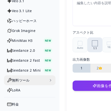
Veo 3.1
Veo 3.1 Lite
ハッピーホース
Grok Imagine
アスペクト比
MiniMax H3
NEW
16
Auto
1:1
Seedance 2.0
NEW
出力画像数
Seedance 2 Fast
NEW
3:2
2:3
3:
1
2
Seedance 2 Mini
NEW
21
5:4
4:5
無料ツール
画像を
LoRA
8:
4:1
1:8
料金