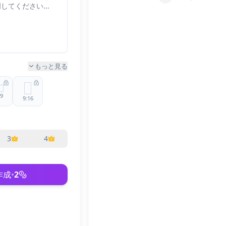
もっと見る
:9
9:16
4:3
4
3
4
:9
1:4
作成
•
2
1