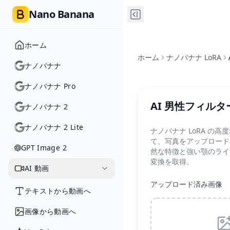
Nano Banana
ホーム
ホーム
ナノバナナ LoRA
ナノバナナ
ナノバナナ Pro
AI 男性フィルタ
ナノバナナ 2
ナノバナナ 2 Lite
ナノバナナ LoRA の高度
て、写真をアップロード
GPT Image 2
然な特徴と強い顎のライ
変換を取得。
AI 動画
アップロード済み画像
テキストから動画へ
画像から動画へ