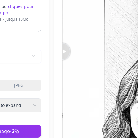
s ou
cliquez pour
rger
P • Jusqu'à 10Mo
JPEG
 to expand)
image
•
2