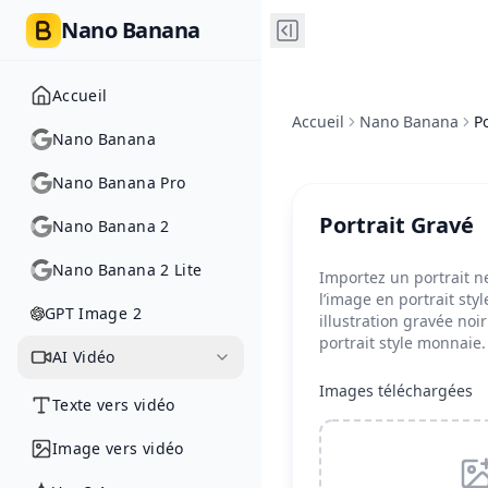
Nano Banana
Accueil
Accueil
Nano Banana
P
Nano Banana
Nano Banana Pro
Portrait Gravé
Nano Banana 2
Nano Banana 2 Lite
Importez un portrait n
l’image en portrait style
GPT Image 2
illustration gravée noi
portrait style monnaie.
AI Vidéo
Images téléchargées
Texte vers vidéo
Image vers vidéo