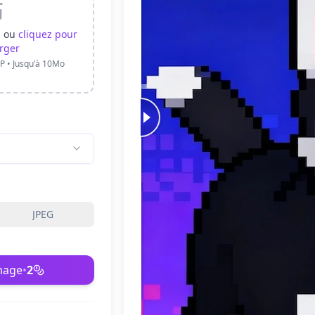
s ou
cliquez pour
rger
P • Jusqu'à 10Mo
JPEG
image
•
2