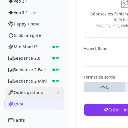
Veo 3.1
Veo 3.1 Lite
Déposez les fichier
télécha
Happy Horse
PNG, JPG, JPEG, Web
Grok Imagine
MiniMax H3
NEW
Aspect Ratio
Seedance 2.0
NEW
Seedance 2 Fast
NEW
Format de sortie
Seedance 2 Mini
NEW
PNG
Outils gratuits
LoRA
Créer l'
Tarifs