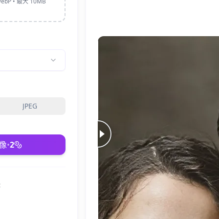
ebP • 最大 10MB
JPEG
像
•
2
輯