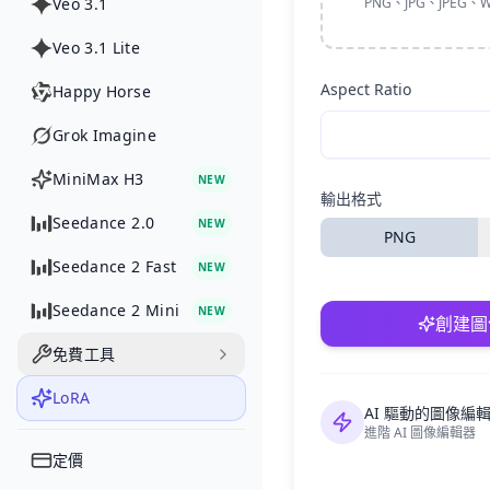
Veo 3.1
PNG、JPG、JPEG、W
Veo 3.1 Lite
Aspect Ratio
Happy Horse
Grok Imagine
MiniMax H3
NEW
輸出格式
Seedance 2.0
NEW
PNG
Seedance 2 Fast
NEW
Seedance 2 Mini
NEW
創建圖
免費工具
LoRA
AI 驅動的圖像編
進階 AI 圖像編輯器
定價