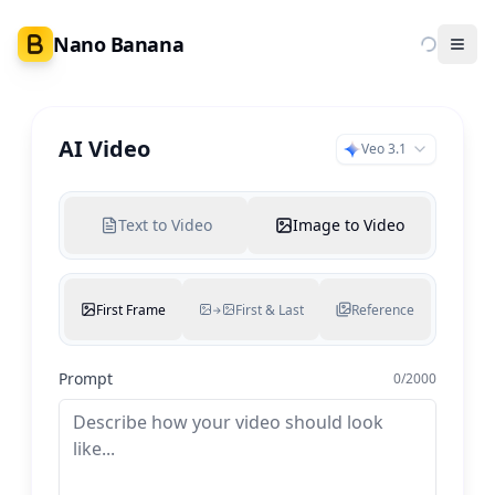
Nano Banana
Ope
AI Video
Veo 3.1
Text to Video
Image to Video
First Frame
First & Last
Reference
→
Prompt
0
/
2000