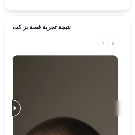
نتيجة تجربة قصة بز كت