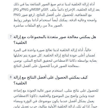
أداة إزالة الخلفية لدينا تدعم صيغ الصور الشائعة بما في ذلك
JPG وPNG وWEBP وGIF. بعد إزالة الخلفية، الإخراج دائماً ملف
PNG مع الشفافية. للحصول على أفضل النتائج، ارفع صور
واضحة وعالية الدقة. يمكنك أيضاً استخدام أداتنا بتوفير روابط
الصور بدلاً من رفع الملفات مباشرة.
هل يمكنني معالجة صور متعددة بالمجموعات مع إزالة
7
الخلفية؟
حالياً، أداة إزالة الخلفية لدينا تعالج صورة واحدة في المرة
لضمان أعلى جودة لنتائج إزالة الخلفية. كل صورة يتم تحليلها
بعناية بواسطة ذكائنا الاصطناعي لتحقيق النتائج المثلى. نوصي
بمعالجة الصور فردياً للحصول على أفضل النتائج.
كيف يمكنني الحصول على أفضل النتائج مع إزالة
8
الخلفية؟
للحصول على نتائج مثلى، استخدم صور عالية الجودة مع إضاءة
جيدة وتباين واضح بين الموضوع والخلفية. ذكاؤنا الاصطناعي
يعمل بشكل أفضل عندما يكون موضوعك في البؤرة ومضاء
جيداً. إذا لم تكن إزالة الخلفية الأولية مثالية، جرب تعديل تباين