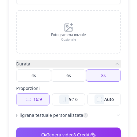
Fotogramma iniziale
Opzionale
Durata
4s
6s
8s
Proporzioni
16:9
9:16
Auto
Filigrana testuale personalizzata
Genera video
8
Crediti