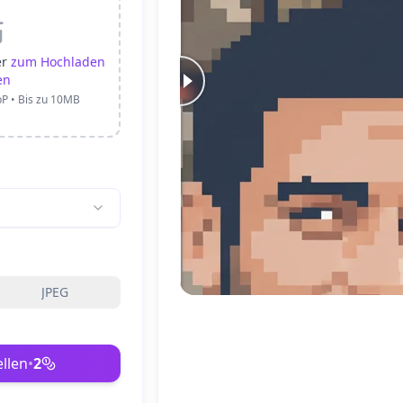
er
zum Hochladen
en
bP • Bis zu 10MB
JPEG
Nachher
Vorher
ellen
•
2