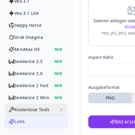
Veo 3.1
Veo 3.1 Lite
Dateien ablegen od
Happy Horse
klick
PNG, JPG, JPEG, We
Grok Imagine
MiniMax H3
NEW
Aspect Ratio
Seedance 2.5
NEW
Seedance 2.0
NEW
Seedance 2 Fast
NEW
Ausgabeformat
Seedance 2 Mini
PNG
NEW
Kostenlose Tools
Bild erst
LoRA