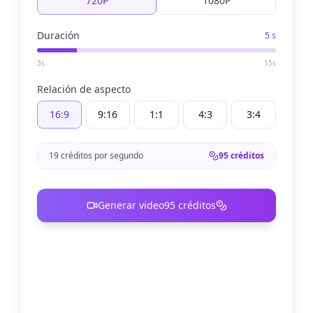
720P
1080P
Duración
5 s
3s
15s
Relación de aspecto
16:9
9:16
1:1
4:3
3:4
19 créditos por segundo
95 créditos
Generar video
95 créditos